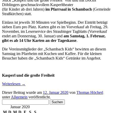
Stück „Kasperl und die große Freiheit“ von und mit Doctor
Döblingers geschmackvollem Kasperltheater
(für Kinder ab drei Jahren)
im Pfarrsaal in Schambach
(Gemeinde
Straßkirchen) statt.
Einlass ist jeweils 30 Minuten vor Spielbeginn. Der Eintritt beträgt
sieben Euro pro Platz. Karten gibt es im Vorverkauf ab Freitag, 29.
November, im Leserservice des Straubinger Tagblatts (Vorverkauf
endet am Donnerstag, 30. Januar) und
am Samstag, 1. Februar,
gibt es ab 14 Uhr Karten an der Tageskasse
.
Die Vereinsmitglieder der „Schambach Kids“ bewirten an diesem
Samstag im Pfarrheim mit Kuchen und Kaffee. Für die kleinen
Besucher haben die „Schambach Kids“ Getränke im Angebot.
Kasperl und die große Freiheit
Weiterlesen
→
Dieser Beitrag wurde am
12. Januar 2020
von
Thomas Höcherl
unter
Allgemein
veröffentlicht.
Suchen
nach:
Januar 2020
M
D
M
D
F
S
S