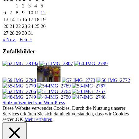
1
2
3
4
5
6
7
8
9
10
11
12
13
14
15
16
17
18
19
20
21
22
23
24
25
26
27
28
29
30
31
« Nov.
Feb. »
Zufallsbilder
Stolz präsentiert von WordPress
Diese Website verwendet Cookies. Durch die Nutzung unserer
Services erklären Sie sich damit einverstanden, dass wir Cookies
setzen.
OK
Mehr erfahren