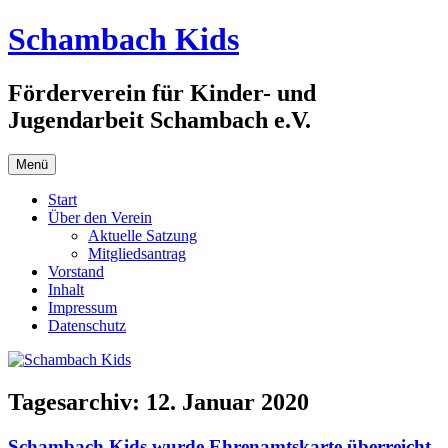
Zum
Schambach Kids
Inhalt
springen
Förderverein für Kinder- und
Jugendarbeit Schambach e.V.
Menü
Start
Über den Verein
Aktuelle Satzung
Mitgliedsantrag
Vorstand
Inhalt
Impressum
Datenschutz
Tagesarchiv:
12. Januar 2020
Schambach Kids wurde Ehrenamtskarte überreicht