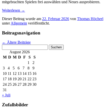
mitgebrachten Spielen frei auswählen und Neues ausprobieren.
Weiterlesen
→
Dieser Beitrag wurde am
22. Februar 2026
von
Thomas Höcherl
unter
Allgemein
veröffentlicht.
Beitragsnavigation
←
Ältere Beiträge
Suchen
nach:
August 2026
M
D
M
D
F
S
S
1
2
3
4
5
6
7
8
9
10
11
12
13
14
15
16
17
18
19
20
21
22
23
24
25
26
27
28
29
30
31
« Juli
Zufallsbilder