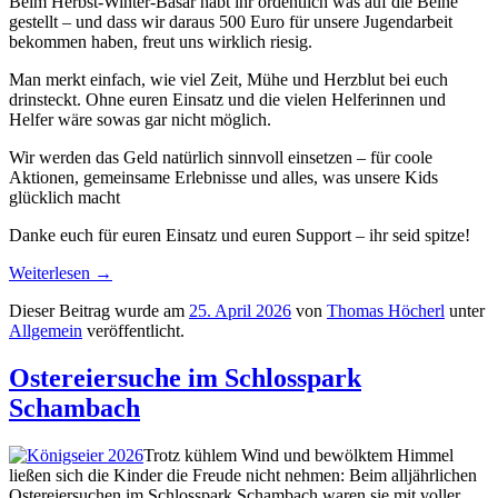
Beim Herbst-Winter-Basar habt ihr ordentlich was auf die Beine
gestellt – und dass wir daraus 500 Euro für unsere Jugendarbeit
bekommen haben, freut uns wirklich riesig.
Man merkt einfach, wie viel Zeit, Mühe und Herzblut bei euch
drinsteckt. Ohne euren Einsatz und die vielen Helferinnen und
Helfer wäre sowas gar nicht möglich.
Wir werden das Geld natürlich sinnvoll einsetzen – für coole
Aktionen, gemeinsame Erlebnisse und alles, was unsere Kids
glücklich macht
Danke euch für euren Einsatz und euren Support – ihr seid spitze!
Weiterlesen
→
Dieser Beitrag wurde am
25. April 2026
von
Thomas Höcherl
unter
Allgemein
veröffentlicht.
Ostereiersuche im Schlosspark
Schambach
Trotz kühlem Wind und bewölktem Himmel
ließen sich die Kinder die Freude nicht nehmen: Beim alljährlichen
Ostereiersuchen im Schlosspark Schambach waren sie mit voller