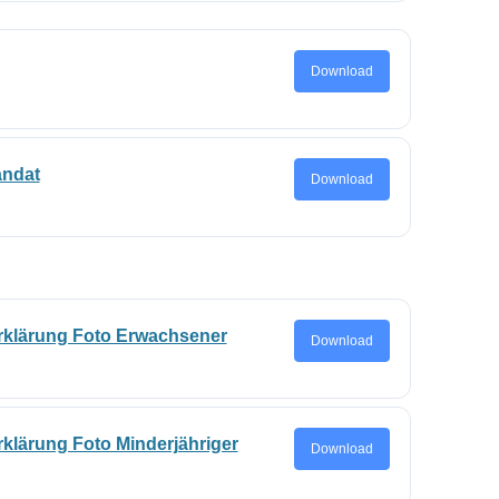
Download
andat
Download
klärung Foto Erwachsener
Download
lärung Foto Minderjähriger
Download