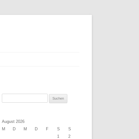
Suchen
nach:
August 2026
M
D
M
D
F
S
S
1
2