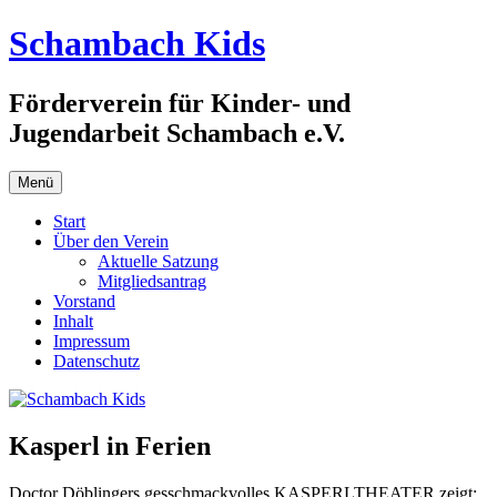
Zum
Schambach Kids
Inhalt
springen
Förderverein für Kinder- und
Jugendarbeit Schambach e.V.
Menü
Start
Über den Verein
Aktuelle Satzung
Mitgliedsantrag
Vorstand
Inhalt
Impressum
Datenschutz
Kasperl in Ferien
Doctor Döblingers gesschmackvolles KASPERLTHEATER zeigt: