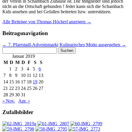
der Verein in Schambach Zuhause ist. Die Mitglieder sind jedoch
nicht an die Ortschaft gebunden ! Jeder kann sich die Schambach
Kids ansehen und bei Gefallen beitreten bzw. unterstützen.
Alle Beiträge von Thomas Höcherl anzeigen
→
Beitragsnavigation
←
7. Pfarrstadl-Adventsmarkt
Kulinarisches Motto ausgegeben
→
Suchen
nach:
Januar 2019
M
D
M
D
F
S
S
1
2
3
4
5
6
7
8
9
10
11
12
13
14
15
16
17
18
19
20
21
22
23
24
25
26
27
28
29
30
31
« Nov.
Apr. »
Zufallsbilder