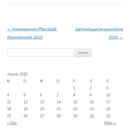
Beitragsnavigation
←
Impressionen Pfarrstadl-
Jahreshauptversammlung
Adventsmarkt 2015
2016
→
Suchen
nach:
Januar 2016
M
D
M
D
F
S
S
1
2
3
4
5
6
7
8
9
10
11
12
13
14
15
16
17
18
19
20
21
22
23
24
25
26
27
28
29
30
31
« Dez.
März »