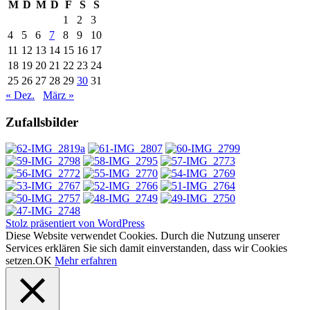
M
D
M
D
F
S
S
1
2
3
4
5
6
7
8
9
10
11
12
13
14
15
16
17
18
19
20
21
22
23
24
25
26
27
28
29
30
31
« Dez.
März »
Zufallsbilder
Stolz präsentiert von WordPress
Diese Website verwendet Cookies. Durch die Nutzung unserer
Services erklären Sie sich damit einverstanden, dass wir Cookies
setzen.
OK
Mehr erfahren