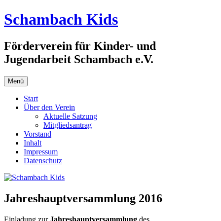
Zum
Schambach Kids
Inhalt
springen
Förderverein für Kinder- und
Jugendarbeit Schambach e.V.
Menü
Start
Über den Verein
Aktuelle Satzung
Mitgliedsantrag
Vorstand
Inhalt
Impressum
Datenschutz
Jahreshauptversammlung 2016
Einladung zur
Jahreshauptversammlung
des