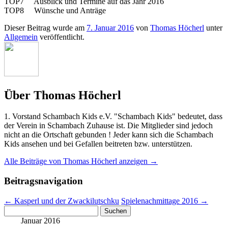
TOP7 Ausblick und Termine auf das Jahr 2016
TOP8 Wünsche und Anträge
Dieser Beitrag wurde am
7. Januar 2016
von
Thomas Höcherl
unter
Allgemein
veröffentlicht.
Über Thomas Höcherl
1. Vorstand Schambach Kids e.V. "Schambach Kids" bedeutet, dass
der Verein in Schambach Zuhause ist. Die Mitglieder sind jedoch
nicht an die Ortschaft gebunden ! Jeder kann sich die Schambach
Kids ansehen und bei Gefallen beitreten bzw. unterstützen.
Alle Beiträge von Thomas Höcherl anzeigen
→
Beitragsnavigation
←
Kasperl und der Zwackilutschku
Spielenachmittage 2016
→
Suchen
nach:
Januar 2016