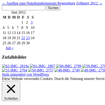
←
Ausflug zum Naturkundemuseum Regensburg
Zeltlager 2012
→
Suchen
nach:
Juni 2012
M
D
M
D
F
S
S
1
2
3
4
5
6
7
8
9
10
11
12
13
14
15
16
17
18
19
20
21
22
23
24
25
26
27
28
29
30
Juli »
Zufallsbilder
Stolz präsentiert von WordPress
Diese Website verwendet Cookies. Durch die Nutzung unserer Services
Schließen