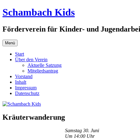
Zum
Schambach Kids
Inhalt
springen
Förderverein für Kinder- und Jugendarbe
Menü
Start
Über den Verein
Aktuelle Satzung
Mitgliedsantrag
Vorstand
Inhalt
Impressum
Datenschutz
Kräuterwanderung
Samstag 30. Juni
Um 14:00 Uhr