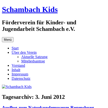
Zum
Schambach Kids
Inhalt
springen
Förderverein für Kinder- und
Jugendarbeit Schambach e.V.
Menü
Start
Über den Verein
Aktuelle Satzung
Mitgliedsantrag
Vorstand
Inhalt
Impressum
Datenschutz
Tagesarchiv:
3. Juni 2012
Ausflug zum Naturkundemuseum Regensburg