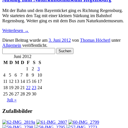
Mit der Bahn und dem Bayernticket ging es Richtung Regensburg.
Wir starteten den Tag mit einer kleinen Stärkung im Bahnhof
Regensburg. Weiter ging es mit dem Bus zum Naturkundemuseum.
Weiterlesen
→
Dieser Beitrag wurde am
3. Juni 2012
von
Thomas Höcherl
unter
Allgemein
veröffentlicht.
Suchen
nach:
Juni 2012
M
D
M
D
F
S
S
1
2
3
4
5
6
7
8
9
10
11
12
13
14
15
16
17
18
19
20
21
22
23
24
25
26
27
28
29
30
Juli »
Zufallsbilder