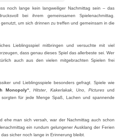
ss noch lange kein langweiliger Nachmittag sein – das
ucksvoll bei ihrem gemeinsamen Spielenachmittag.
genutzt, um sich drinnen zu treffen und gemeinsam in die
ches Lieblingsspiel mitbringen und versuchte mit viel
rzeugen, dass genau dieses Spiel das allerbeste sei. Wer
atürlich auch aus den vielen mitgebrachten Spielen frei
siker und Lieblingsspiele besonders gefragt. Spiele wie
h Monopoly“
,
Hitster
,
Kakerlakak
,
Uno
,
Pictures
und
 sorgten für jede Menge Spaß, Lachen und spannende
nd ehe man sich versah, war der Nachmittag auch schon
pielenachmittag ein rundum gelungener Ausklang der Ferien
as sicher noch lange in Erinnerung bleibt.