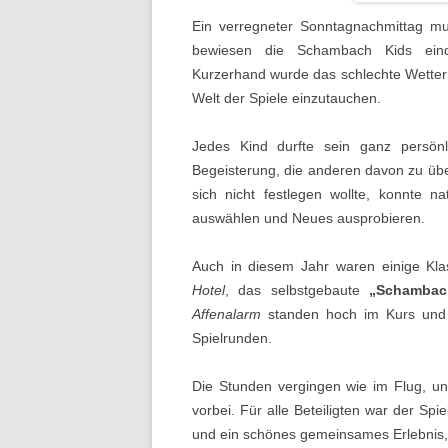
Ein verregneter Sonntagnachmittag mu
bewiesen die Schambach Kids eindr
Kurzerhand wurde das schlechte Wetter 
Welt der Spiele einzutauchen.
Jedes Kind durfte sein ganz persönli
Begeisterung, die anderen davon zu übe
sich nicht festlegen wollte, konnte n
auswählen und Neues ausprobieren.
Auch in diesem Jahr waren einige Klas
Hotel
, das selbstgebaute
„Schambac
Affenalarm
standen hoch im Kurs und
Spielrunden.
Die Stunden vergingen wie im Flug, u
vorbei. Für alle Beteiligten war der S
und ein schönes gemeinsames Erlebnis, d