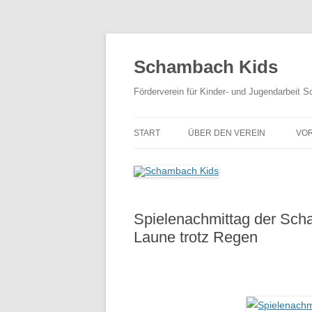
Zum
Inhalt
springen
Schambach Kids
Förderverein für Kinder- und Jugendarbeit 
START
ÜBER DEN VEREIN
VO
AKTUELLE SATZUNG
MITGLIEDSANTRAG
Spielenachmittag der Sch
Laune trotz Regen