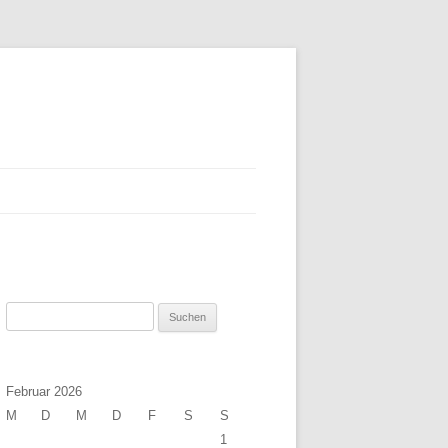
Suchen
nach:
Februar 2026
M
D
M
D
F
S
S
1