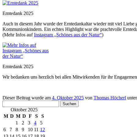
Erntedank 2025
Auch in diesem Jahr wurde der Erntedankaltar wieder mit viel Liebe 
Kommunionkindern. Ein echtes Highlight war die prachtvolle Ernte
(Mehr Infos auf
Instagram „Schönes aus der Natur“
)
Erntedank 2025
Wir bedanken uns herzlich bei allen Mitwirkenden für ihr Engagement
Dieser Beitrag wurde am
4. Oktober 2025
von
Thomas Höcherl
unte
Suchen
nach:
Oktober 2025
M
D
M
D
F
S
S
1
2
3
4
5
6
7
8
9
10
11
12
13
14
15
16
17
18
19