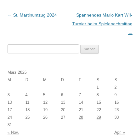
Beitragsnavigation
←
St. Martinumzug 2024
Spannendes Mario Kart WII-
Turnier beim Spielenachmittag
→
Suchen
nach:
März 2025
M
D
M
D
F
S
S
1
2
3
4
5
6
7
8
9
10
11
12
13
14
15
16
17
18
19
20
21
22
23
24
25
26
27
28
29
30
31
« Nov.
Apr. »