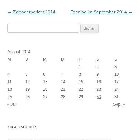
Beitragsnavigation
←
Zeltlagerbericht 2014
Termine im September 2014
→
Suchen
nach:
August 2014
M
D
M
D
F
S
S
1
2
3
4
5
6
7
8
9
10
11
12
13
14
15
16
17
18
19
20
21
22
23
24
25
26
27
28
29
30
31
« Juli
Sep. »
ZUFALLSBILDER