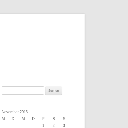
Suchen
nach:
November 2013
M
D
M
D
F
S
S
1
2
3