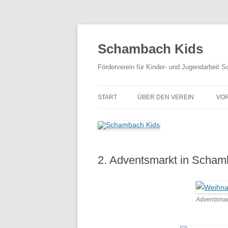
Zum
Inhalt
springen
Schambach Kids
Förderverein für Kinder- und Jugendarbeit 
START
ÜBER DEN VEREIN
VO
AKTUELLE SATZUNG
MITGLIEDSANTRAG
2. Adventsmarkt in Scha
Adventsmar