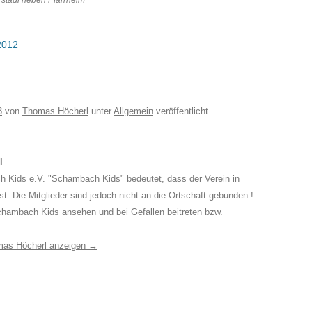
rstadl neben Pfarrheim
2012
3
von
Thomas Höcherl
unter
Allgemein
veröffentlicht.
l
 Kids e.V. "Schambach Kids" bedeutet, dass der Verein in
. Die Mitglieder sind jedoch nicht an die Ortschaft gebunden !
chambach Kids ansehen und bei Gefallen beitreten bzw.
omas Höcherl anzeigen
→